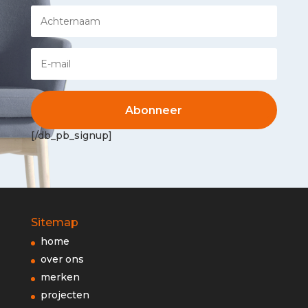
Abonneer
[/db_pb_signup]
Sitemap
home
over ons
merken
projecten