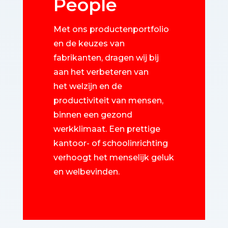
People
Met ons productenportfolio
en de keuzes van
fabrikanten, dragen wij bij
aan het verbeteren van
het welzijn en de
productiviteit van mensen,
binnen een gezond
werkklimaat. Een prettige
kantoor- of schoolinrichting
verhoogt het menselijk geluk
en welbevinden.