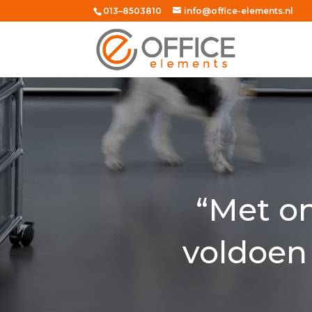
013–8503810
info@office-elements.nl
“Met on
voldoen