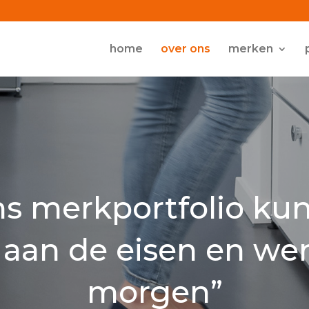
home
over ons
merken
s merkportfolio ku
 aan de eisen en we
morgen”