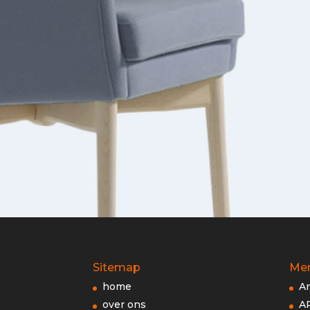
Sitemap
Me
home
A
over ons
A