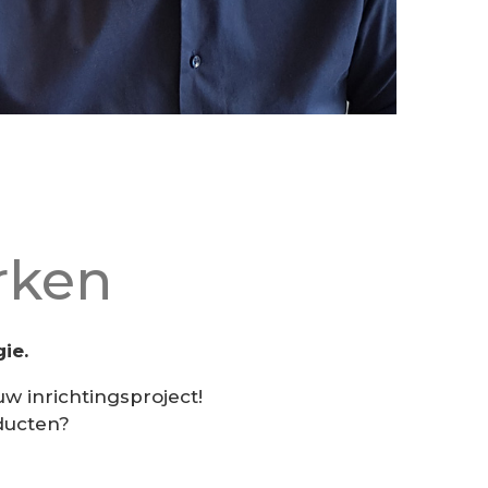
rken
ie.
uw inrichtingsproject!
ducten?