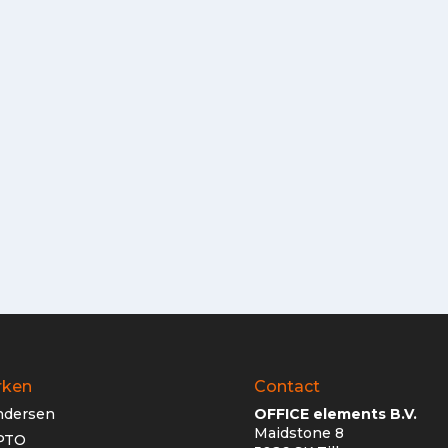
rken
Contact
ndersen
OFFICE elements B.V.
Maidstone 8
PTO