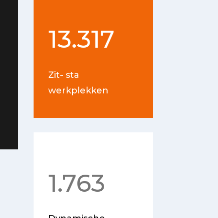
13.317
Zit- sta
werkplekken
1.763