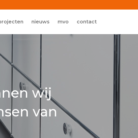
projecten
nieuws
mvo
contact
nnen wij
nsen van