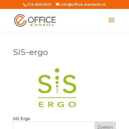
013–8503810
info@office-elements.nl
SiS-ergo
SiS Ergo