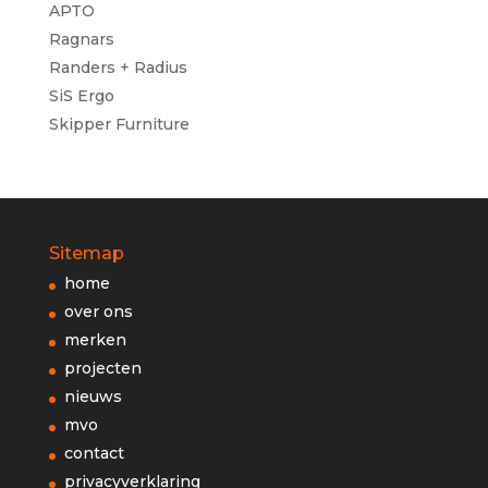
APTO
Ragnars
Randers + Radius
SiS Ergo
Skipper Furniture
Sitemap
home
over ons
merken
projecten
nieuws
mvo
contact
privacyverklaring