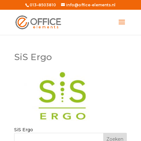
013–8503810
info@office-elements.nl
SiS Ergo
SiS Ergo