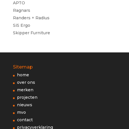
APTO
Ragnars
Randers + Radius
SiS Ergo
Skipper Furniture
Sitemap
home
over ons
merken
projecten
nieuws
mvo
contact
privacyverklaring