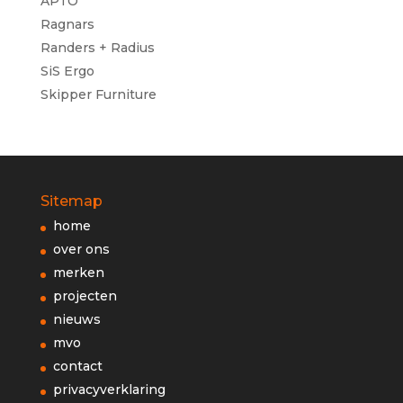
APTO
Ragnars
Randers + Radius
SiS Ergo
Skipper Furniture
Sitemap
home
over ons
merken
projecten
nieuws
mvo
contact
privacyverklaring