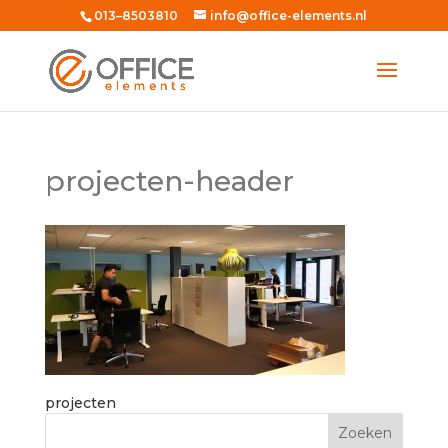
013–8503810
info@office-elements.nl
projecten-header
projecten