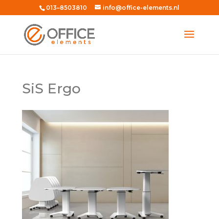
013–8503810
info@office-elements.nl
SiS Ergo