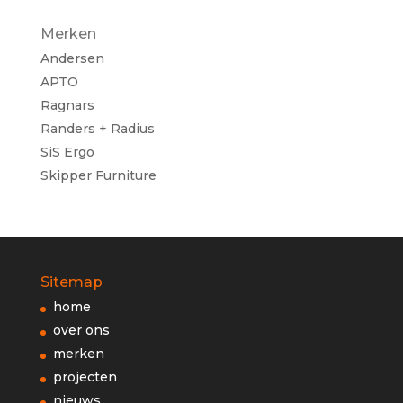
Merken
Andersen
APTO
Ragnars
Randers + Radius
SiS Ergo
Skipper Furniture
Sitemap
home
over ons
merken
projecten
nieuws