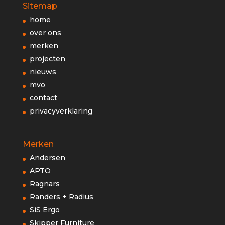
Sitemap
home
over ons
merken
projecten
nieuws
mvo
contact
privacyverklaring
Merken
Andersen
APTO
Ragnars
Randers + Radius
SiS Ergo
Skipper Furniture